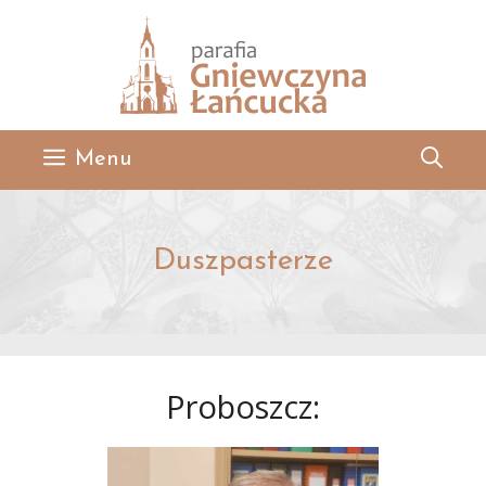
Przejdź
do
treści
Menu
Duszpasterze
Proboszcz: