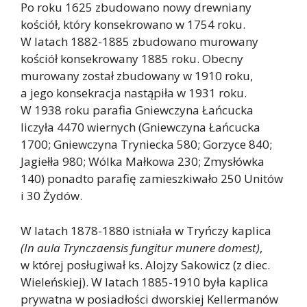
Po roku 1625 zbudowano nowy drewniany
kościół, który konsekrowano w 1754 roku.
W latach 1882-1885 zbudowano murowany
kościół konsekrowany 1885 roku. Obecny
murowany został zbudowany w 1910 roku,
a jego konsekracja nastąpiła w 1931 roku.
W 1938 roku parafia Gniewczyna Łańcucka
liczyła 4470 wiernych (Gniewczyna Łańcucka
1700; Gniewczyna Tryniecka 580; Gorzyce 840;
Jagiełła 980; Wólka Małkowa 230; Zmysłówka
140) ponadto parafię zamieszkiwało 250 Unitów
i 30 Żydów.
W latach 1878-1880 istniała w Tryńczy kaplica
(In aula Trynczaensis fungitur munere domest)
,
w której posługiwał ks. Alojzy Sakowicz (z diec.
Wieleńskiej). W latach 1885-1910 była kaplica
prywatna w posiadłości dworskiej Kellermanów