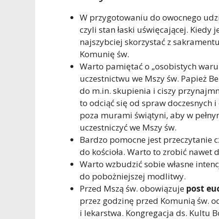
W przygotowaniu do owocnego udział
czyli stan łaski uświęcającej. Kiedy
najszybciej skorzystać z sakramentu
Komunię św.
Warto pamiętać o „osobistych waru
uczestnictwu we Mszy św. Papież Be
do m.in. skupienia i ciszy przynajmn
to odciąć się od spraw doczesnych 
poza murami świątyni, aby w pełny
uczestniczyć we Mszy św.
Bardzo pomocne jest przeczytanie 
do kościoła. Warto to zrobić nawet d
Warto wzbudzić sobie własne intencj
do pobożniejszej modlitwy.
Przed Mszą św. obowiązuje
post eu
przez godzinę przed Komunią św. o
i lekarstwa. Kongregacja ds. Kultu 