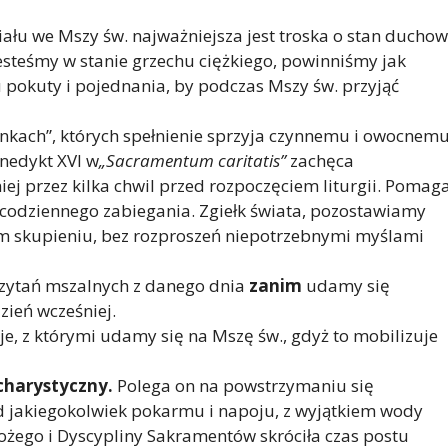
u we Mszy św. najważniejsza jest troska o stan duchow
 jesteśmy w stanie grzechu ciężkiego, powinniśmy jak
 pokuty i pojednania, by podczas Mszy św. przyjąć
nkach”, których spełnienie sprzyja czynnemu i owocnem
nedykt XVI w
„Sacramentum caritatis”
zachęca
iej przez kilka chwil przed rozpoczęciem liturgii. Pomag
i codziennego zabiegania. Zgiełk świata, pozostawiamy
m skupieniu, bez rozproszeń niepotrzebnymi myślami
czytań mszalnych z danego dnia
zanim
udamy się
zień wcześniej.
e, z którymi udamy się na Mszę św., gdyż to mobilizuje
charystyczny.
Polega on na powstrzymaniu się
d jakiegokolwiek pokarmu i napoju, z wyjątkiem wody
Bożego i Dyscypliny Sakramentów skróciła czas postu