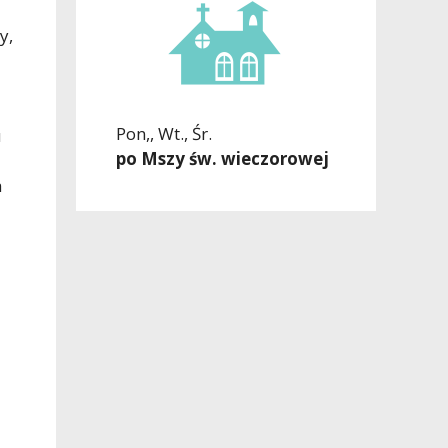
y,
Pon,, Wt., Śr.
u
po Mszy św. wieczorowej
a