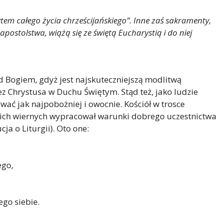
tem całego życia chrześcijańskiego”. Inne zaś sakramenty,
a apostolstwa, wiążą się ze świętą Eucharystią i do niej
 Bogiem, gdyż jest najskuteczniejszą modlitwą
ez Chrystusa w Duchu Świętym. Stąd też, jako ludzie
ać jak najpobożniej i owocnie. Kościół w trosce
ich wiernych wypracował warunki dobrego uczestnictwa
ja o Liturgii). Oto one:
ego,
ego siebie.