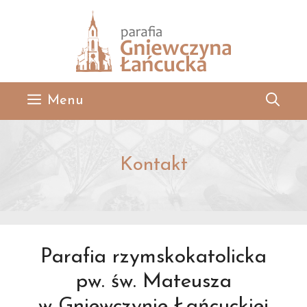
Przejdź
do
treści
Menu
Kontakt
Parafia rzymskokatolicka
pw. św. Mateusza
w Gniewczynie Łańcuckiej